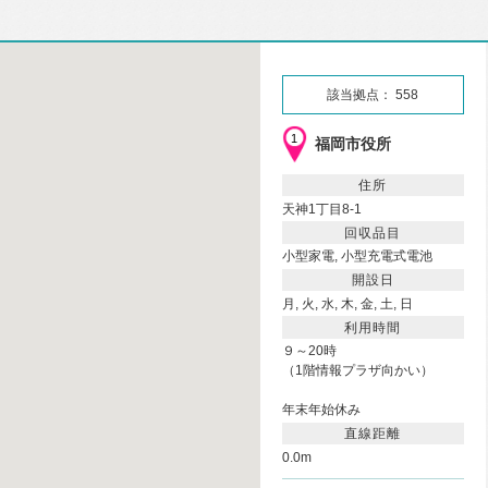
該当拠点： 558
1
福岡市役所
住所
天神1丁目8-1
回収品目
小型家電, 小型充電式電池
開設日
月, 火, 水, 木, 金, 土, 日
利用時間
９～20時
（1階情報プラザ向かい）
年末年始休み
直線距離
0.0m