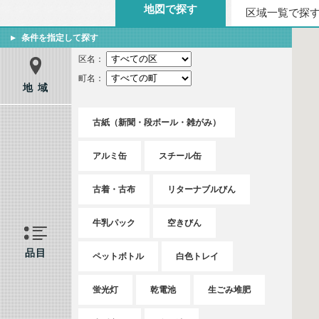
地図で探す
区域一覧で探
条件を指定して探す
区名：
町名：
地 域
古紙（新聞・段ボール・雑がみ）
アルミ缶
スチール缶
古着・古布
リターナブルびん
牛乳パック
空きびん
品目
ペットボトル
白色トレイ
蛍光灯
乾電池
生ごみ堆肥