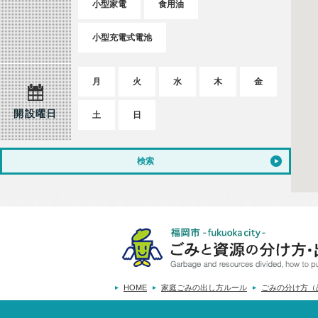
小型家電
食用油
小型充電式電池
月
火
水
木
金
開設曜日
土
日
検索
HOME
家庭ごみの出し方ルール
ごみの分け方（