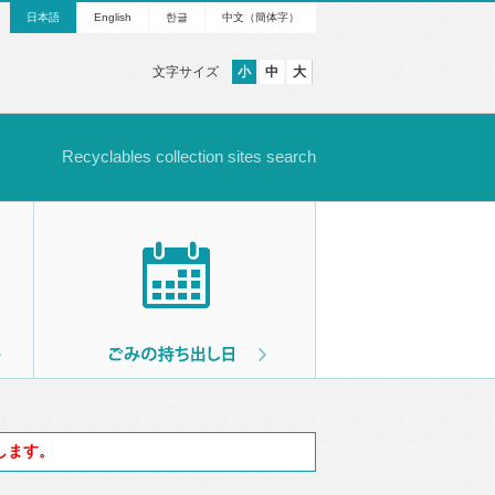
日本語
English
한글
中文（簡体字）
文字サイズ
小
中
大
Recyclables collection sites search
します。