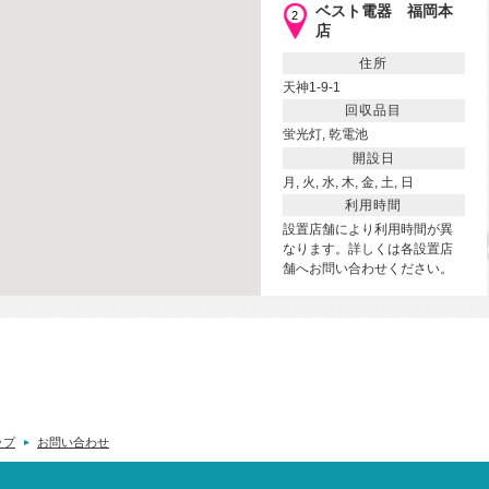
ベスト電器 福岡本
2
店
住所
天神1-9-1
回収品目
蛍光灯, 乾電池
開設日
月, 火, 水, 木, 金, 土, 日
利用時間
設置店舗により利用時間が異
なります。詳しくは各設置店
舗へお問い合わせください。
設置店舗により利用日が異な
ります。詳しくは各設置店舗
へお問い合わせください。
蛍光管は３階レジ左側に回収
ボックスがあります。乾電池
は1階レジにお声掛けくださ
ップ
お問い合わせ
い。
直線距離