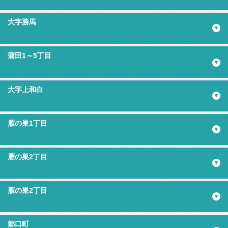
大字勝馬
蒲田1～5丁目
大字上和白
雁の巣1丁目
雁の巣2丁目
雁の巣2丁目
郷口町