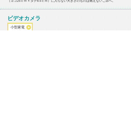
（ヨコ25ｃｍ × タテ8.5ｃｍ）に入らない大きさのものは燃えないごみへ。
ビデオカメラ
小型家電
区役所や公民館等に設置している回収ボックスへ。
設置場所の一覧はこちら
回収ボックスへ持ち込むことができない場合や、小型家電回収ボックスの投入口
（ヨコ25ｃｍ × タテ8.5ｃｍ）に入らない大きさのものは燃えないごみへ。
プラグ
小型家電
区役所や公民館等に設置している回収ボックスへ。
設置場所の一覧はこちら
回収ボックスへ持ち込むことができない場合や、小型家電回収ボックスの投入口
（ヨコ25ｃｍ × タテ8.5ｃｍ）に入らない大きさのものは燃えないごみへ。
ヘッドホン・イヤホン（有
線）
小型家電