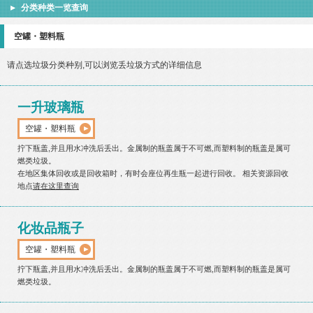
分类种类一览查询
空罐・塑料瓶
请点选垃圾分类种别,可以浏览丢垃圾方式的详细信息
一升玻璃瓶
空罐・塑料瓶
拧下瓶盖,并且用水冲洗后丢出。金属制的瓶盖属于不可燃,而塑料制的瓶盖是属可
燃类垃圾。
在地区集体回收或是回收箱时，有时会座位再生瓶一起进行回收。 相关资源回收
地点
请在这里查询
化妆品瓶子
空罐・塑料瓶
拧下瓶盖,并且用水冲洗后丢出。金属制的瓶盖属于不可燃,而塑料制的瓶盖是属可
燃类垃圾。