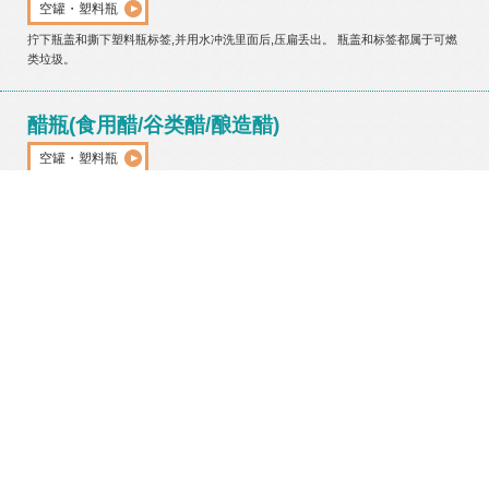
空罐・塑料瓶
拧下瓶盖和撕下塑料瓶标签,并用水冲洗里面后,压扁丢出。 瓶盖和标签都属于可燃
类垃圾。
醋瓶(食用醋/谷类醋/酿造醋)
空罐・塑料瓶
拧下瓶盖,并且用水冲洗后丢出。金属制的瓶盖属于不可燃,而塑料制的瓶盖是属可
燃类垃圾。
醋的塑料瓶
空罐・塑料瓶
拧下瓶盖和撕下塑料瓶标签,并用水冲洗里面后,压扁丢出。 瓶盖和标签都属于可燃
类垃圾。
饮料瓶
空罐・塑料瓶
拧下瓶盖,并且用水冲洗后丢出。金属制的瓶盖属于不可燃,而塑料制的瓶盖是属可