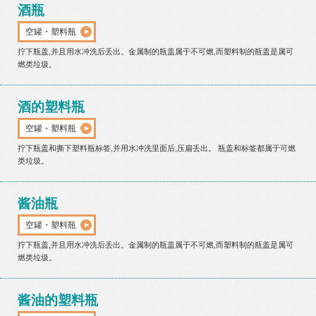
酒瓶
空罐・塑料瓶
拧下瓶盖,并且用水冲洗后丢出。金属制的瓶盖属于不可燃,而塑料制的瓶盖是属可
燃类垃圾。
酒的塑料瓶
空罐・塑料瓶
拧下瓶盖和撕下塑料瓶标签,并用水冲洗里面后,压扁丢出。 瓶盖和标签都属于可燃
类垃圾。
酱油瓶
空罐・塑料瓶
拧下瓶盖,并且用水冲洗后丢出。金属制的瓶盖属于不可燃,而塑料制的瓶盖是属可
燃类垃圾。
酱油的塑料瓶