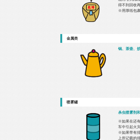
得不到回收
※用厚纸包裹
金属类
锅、茶壶、
喷雾罐
杀虫喷雾剂
※如果在还
车中引起火
※如果带有排
上所记载的