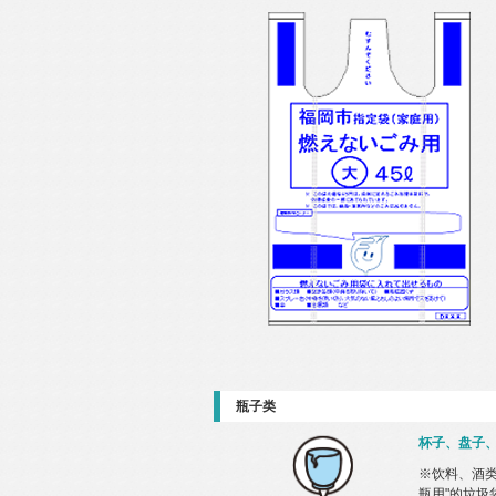
瓶子类
杯子、盘子
※饮料、酒类
瓶用"的垃