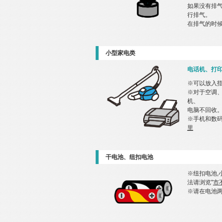
如果没有排
行排气。
在排气的时
小型家电类
电话机、打
※可以放入
※对于空调
机、
电脑不回收。
※手机和数
里
干电池、纽扣电池
※纽扣电池,
法请浏览"
市
※请在电池