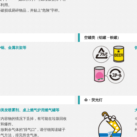
再利用。
破损或易碎物品，并贴上“危険”字样。
空罐类（铝罐・铁罐）
炒锅、金属衣架等
伞・荧光灯
和美发喷雾剂、桌上燃气炉用燃气罐等
有内容物的情况下丢掉，有可能在垃圾回收
灾和爆炸。
放剩余气体的"排气口"，请仔细阅读罐子
排气方法，排完所含气体。