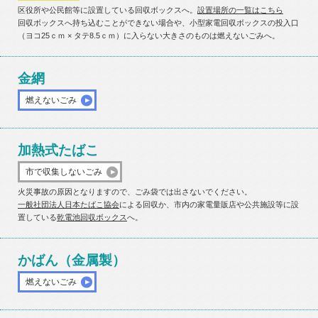
区役所や公民館等に設置している回収ボックスへ。
設置場所の一覧はこちら
回収ボックスへ持ち込むことができない場合や、小型家電回収ボックスの投入口
（ヨコ25ｃｍ × タテ8.5ｃｍ）に入らない大きさのものは燃えないごみへ。
金網
燃えないごみ
加熱式たばこ
市で収集しないごみ
火災事故の原因となりますので、ごみ袋では出さないでください。
一般社団法人日本たばこ協会
による回収か、市内の家電量販店や公共施設等に設
置している
乾電池回収ボックス
へ。
かばん（金属製）
燃えないごみ